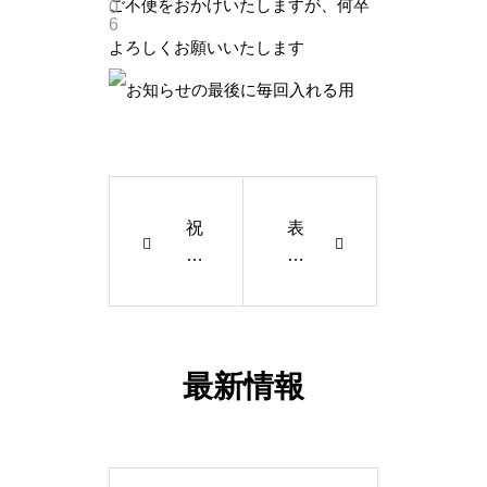
ご不便をおかけいたしますが、何卒
0
6
よろしくお願いいたします
祝
表
！
彰
勤
さ
続
れ
2
ま
0
し
最新情報
周
た
年
！