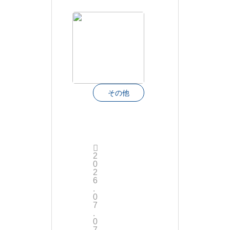
その他
表
彰
2
さ
0
2
れ
6
.
ま
0
7
.
し
0
7