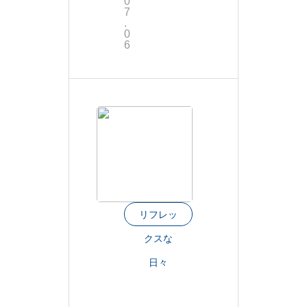
業
0
7
.
の
0
6
お
知
ら
せ
🌻
リフレッ
クスな
日々
祝
！