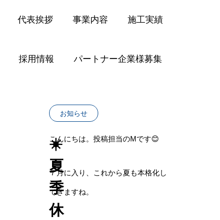
代表挨拶
事業内容
施工実績
採用情報
パートナー企業様募集
お知らせ
お知らせ
☀️夏季休業のお知
お知らせ
こんにちは。投稿担当のMです😊
☀️
夏
７月に入り、これから夏も本格化し
季
てきますね。
休