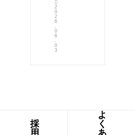
2
勤
0
2
続
6
.
2
0
6
.
0
0
3
周
年
！
よ
採
く
用
あ