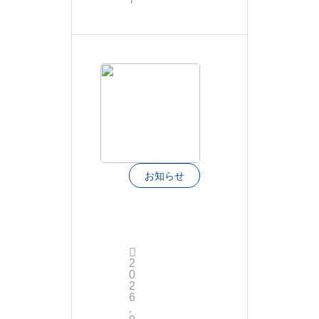
た
お知らせ
☀️
夏
2
季
0
2
休
6
.