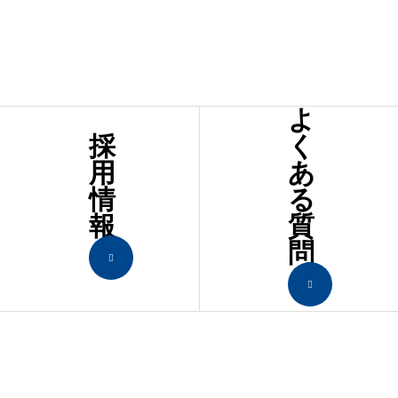
よ
採
く
用
あ
情
る
報
質
問