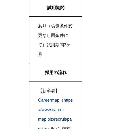
試用期間
あり（労働条件変
更なし同条件に
て）試用期間3ケ
月
採用の流れ
【新卒者】
Careermap
（
https
://www.career-
map.biz/recruit/pa
ge_re_flex
）内右