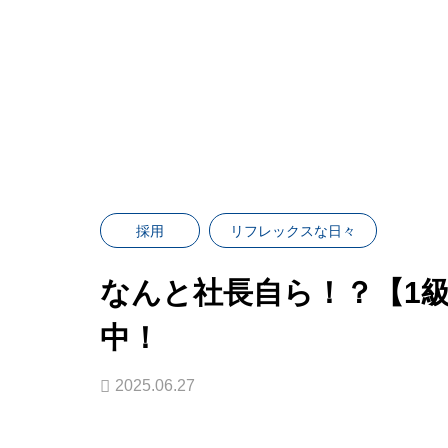
お知らせ
採用
リフレックスな日々
採用
リフレックスな日々
なんと社長自ら！？【1
中！
2025.06.27