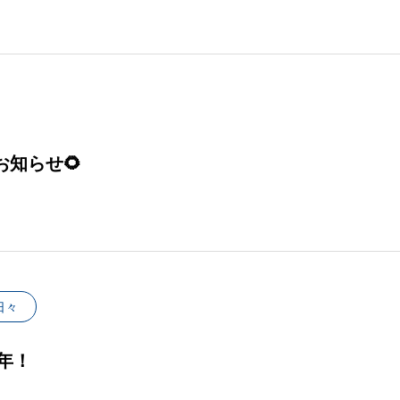
お知らせ🌻
日々
年！