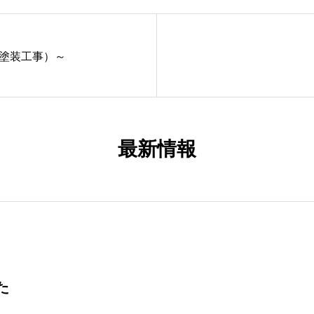
鉄部塗装工事）～
最新情報
た